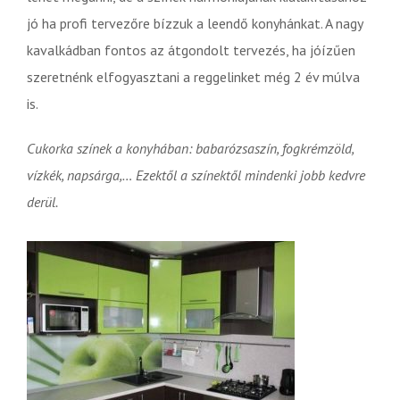
jó ha profi tervezőre bízzuk a leendő konyhánkat. A nagy
kavalkádban fontos az átgondolt tervezés, ha jóízűen
szeretnénk elfogyasztani a reggelinket még 2 év múlva
is.
Cukorka színek a konyhában: babarózsaszín, fogkrémzöld,
vízkék, napsárga,… Ezektől a színektől mindenki jobb kedvre
derül.