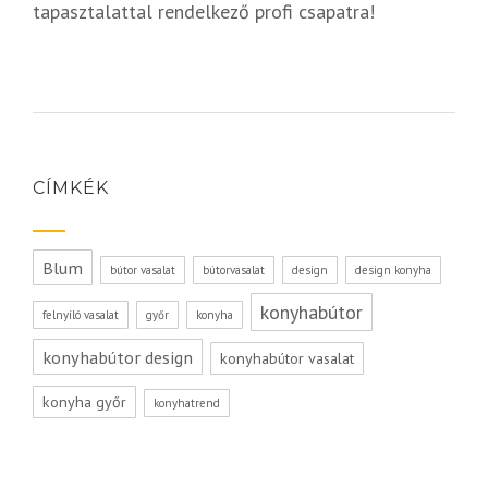
tapasztalattal rendelkező profi csapatra!
CÍMKÉK
Blum
bútor vasalat
bútorvasalat
design
design konyha
konyhabútor
felnyíló vasalat
győr
konyha
konyhabútor design
konyhabútor vasalat
konyha győr
konyhatrend